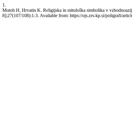
1.
Motoh H, Hrvatin K. Religijska in mitološka simbolika v vzhodnoazijs
8];27(107/108):1-3. Available from: https://ojs.zrs-kp.si/poligrafi/arti